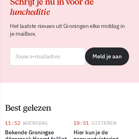
Schrijf je nu in voor de
luncheditie
Het laatste nieuws uit Groningen elke middag in
je mailbox.
Meld je aan
Best gelezen
11:52
WOENSDAG
10:51
GISTEREN
Bekende Groningse
Hier kun je de
dönerzaak Hasret failliet
zonsverduistering