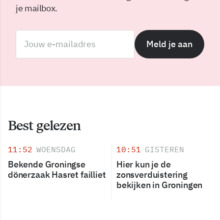
je mailbox.
Meld je aan
Best gelezen
11:52
WOENSDAG
10:51
GISTEREN
Bekende Groningse
Hier kun je de
dönerzaak Hasret failliet
zonsverduistering
bekijken in Groningen