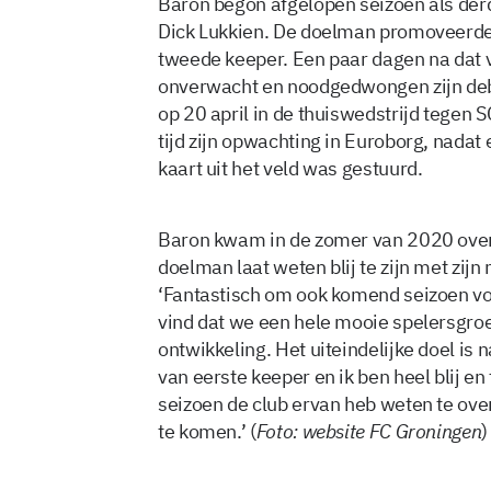
Baron begon afgelopen seizoen als derd
Dick Lukkien. De doelman promoveerde
tweede keeper. Een paar dagen na dat 
onverwacht en noodgedwongen zijn debuu
op 20 april in de thuiswedstrijd tegen 
tijd zijn opwachting in Euroborg, nadat
kaart uit het veld was gestuurd.
Baron kwam in de zomer van 2020 over 
doelman laat weten blij te zijn met zijn
‘Fantastisch om ook komend seizoen vo
vind dat we een hele mooie spelersgro
ontwikkeling. Het uiteindelijke doel is 
van eerste keeper en ik ben heel blij en
seizoen de club ervan heb weten te ove
te komen.’ (
Foto: website FC Groningen
)