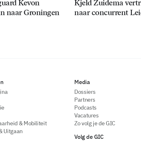
guard Kevon
Kjeld Zuidema vert
n naar Groningen
naar concurrent Le
en
Media
ina
dossiers
partners
ie
podcasts
vacatures
arheid & Mobiliteit
zo volg je de GIC
& Uitgaan
Volg de GIC