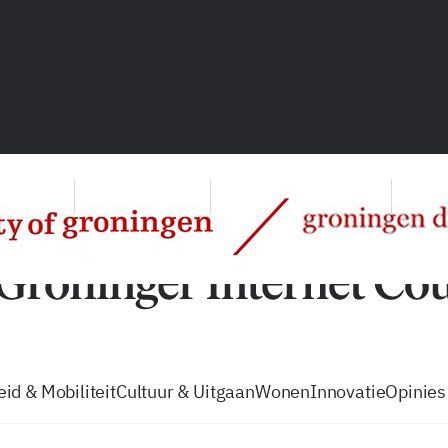
vacatures
zo volg je de GIC
Tip de
id & Mobiliteit
Cultuur & Uitgaan
Wonen
Innovatie
Opinies