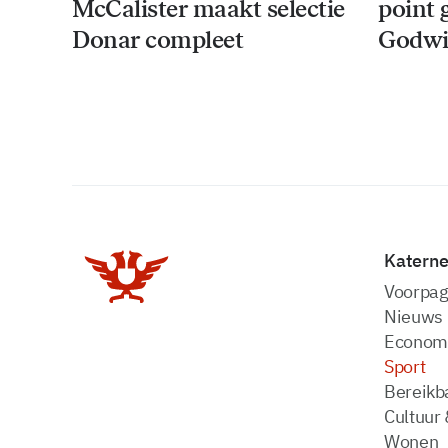
McCalister maakt selectie
point 
Donar compleet
Godwi
Katern
Voorpag
Nieuws
Econom
Sport
Bereikba
Cultuur 
Wonen