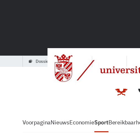
dossiers
partners
podcasts
Voorpagina
Nieuws
Economie
Sport
Bereikbaarhe