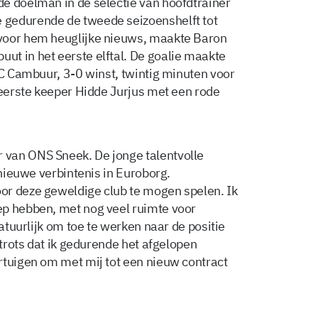
e doelman in de selectie van hoofdtrainer
 gedurende de tweede seizoenshelft tot
voor hem heuglijke nieuws, maakte Baron
t in het eerste elftal. De goalie maakte
SC Cambuur, 3-0 winst, twintig minuten voor
 eerste keeper Hidde Jurjus met een rode
van ONS Sneek. De jonge talentvolle
 nieuwe verbintenis in Euroborg.
or deze geweldige club te mogen spelen. Ik
ep hebben, met nog veel ruimte voor
natuurlijk om toe te werken naar de positie
 trots dat ik gedurende het afgelopen
rtuigen om met mij tot een nieuw contract