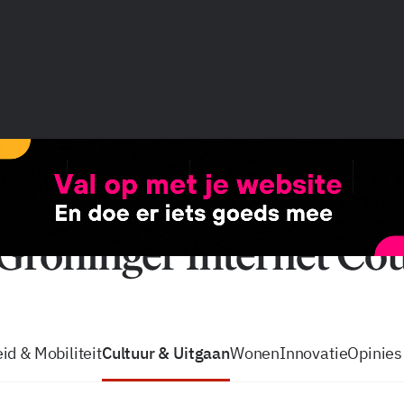
vacatures
zo volg je de GIC
Tip de
id & Mobiliteit
Cultuur & Uitgaan
Wonen
Innovatie
Opinies