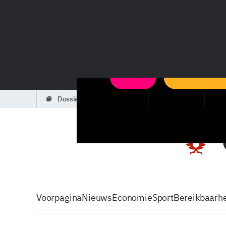
dossiers
partners
podcasts
Voorpagina
Nieuws
Economie
Sport
Bereikbaarhe