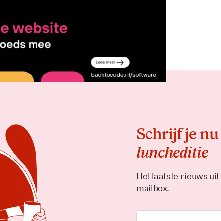
Delen
Schrijf je nu
luncheditie
Het laatste nieuws uit
mailbox.