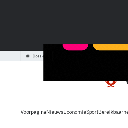
dossiers
partners
podcasts
Voorpagina
Nieuws
Economie
Sport
Bereikbaarhe