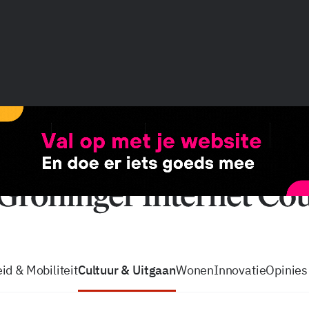
vacatures
zo volg je de GIC
Tip de
id & Mobiliteit
Cultuur & Uitgaan
Wonen
Innovatie
Opinies