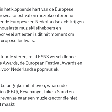
 in het kloppende hart van de Europese
howcasefestival en muziekconferentie
vende Europese en Nederlandse acts krijgen
thousiaste muziekliefhebbers en
oor veel artiesten is dit hét moment om
Europese festivals.
uur te vieren, reikt ESNS verschillende
ope Awards, de European Festival Awards en
js voor Nederlandse popmuziek.
 belangrijke initiatieven, waaronder
on (EBU), Keychange, Take a Stand en
treven ze naar een muzieksector die niet
t maakt.