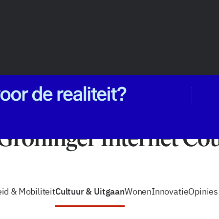
vacatures
zo volg je de GIC
Tip de
id & Mobiliteit
Cultuur & Uitgaan
Wonen
Innovatie
Opinies