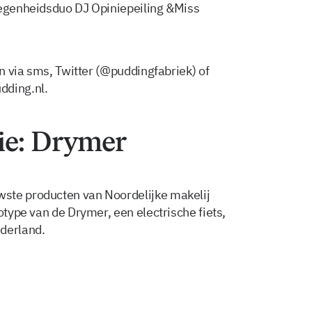
legenheidsduo DJ Opiniepeiling &Miss
en via sms, Twitter (@puddingfabriek) of
dding.nl
.
ie: Drymer
ste producten van Noordelijke makelij
otype van de Drymer, een electrische fiets,
ederland.