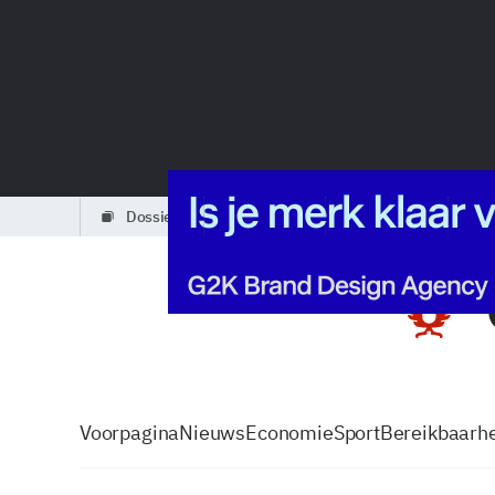
dossiers
partners
podcasts
Voorpagina
Nieuws
Economie
Sport
Bereikbaarhe