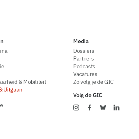
en
Media
ina
dossiers
partners
ie
podcasts
vacatures
arheid & Mobiliteit
zo volg je de GIC
& Uitgaan
Volg de GIC
ie