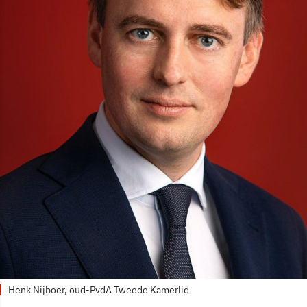
Henk Nijboer, oud-PvdA Tweede Kamerlid