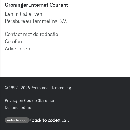
Groninger Internet Courant
Een initiatief van
Persbureau Tammeling B.V.
Contact met de redactie
Colofon
Adverteren
© 1997 - 2026 Persbureau Tammeling
Privacy en Cookie Statement
De luncheditie
&
G2K
Back to code
website door