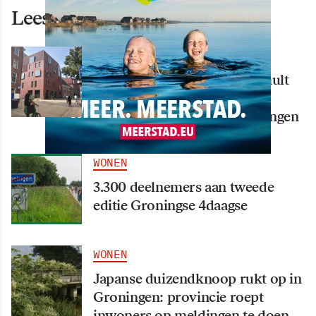
Lees ook deze artikelen
WONEN
Nieuw creatief centrum Tumult
bijna klaar: opening eind
september in hart van Groningen
WONEN
3.300 deelnemers aan tweede
editie Groningse 4daagse
WONEN
Japanse duizendknoop rukt op in
Groningen: provincie roept
inwoners op meldingen te doen