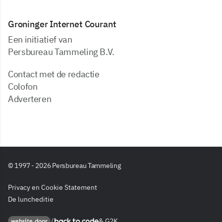
Groninger Internet Courant
Een initiatief van
Persbureau Tammeling B.V.
Contact met de redactie
Colofon
Adverteren
© 1997 - 2026 Persbureau Tammeling
Privacy en Cookie Statement
De luncheditie
&
G2K
Back to code
website door