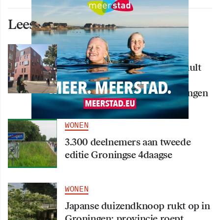
Lees ook deze artikelen
WONEN
Nieuw creatief centrum Tumult
bijna klaar: opening eind
september in hart van Groningen
WONEN
3.300 deelnemers aan tweede
editie Groningse 4daagse
WONEN
Japanse duizendknoop rukt op in
Groningen: provincie roept