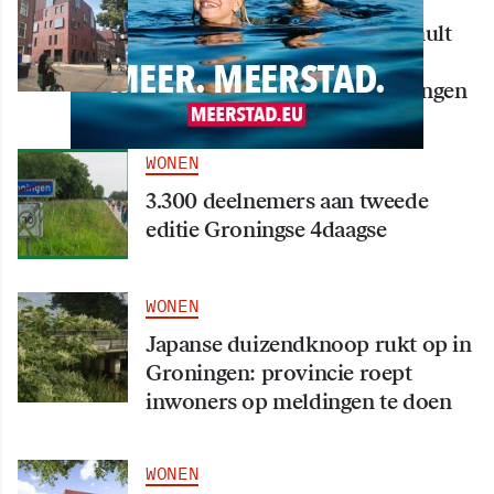
Nieuw creatief centrum Tumult
bijna klaar: opening eind
september in hart van Groningen
WONEN
3.300 deelnemers aan tweede
editie Groningse 4daagse
WONEN
Japanse duizendknoop rukt op in
Groningen: provincie roept
inwoners op meldingen te doen
WONEN