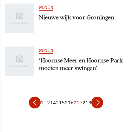
WONEN
Nieuwe wijk voor Groningen
WONEN
‘Hoornse Meer en Hoornse Park
moeten meer swingen’
1
...
214
215
216
217
218