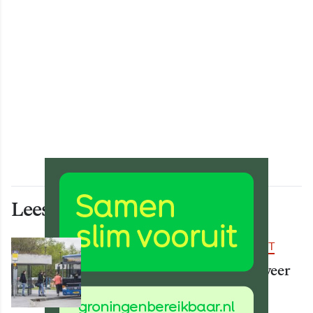
Lees ook deze artikelen
BEREIKBAARHEID & MOBILITEIT
Vanaf 15 augustus rijden er weer
meer bussen