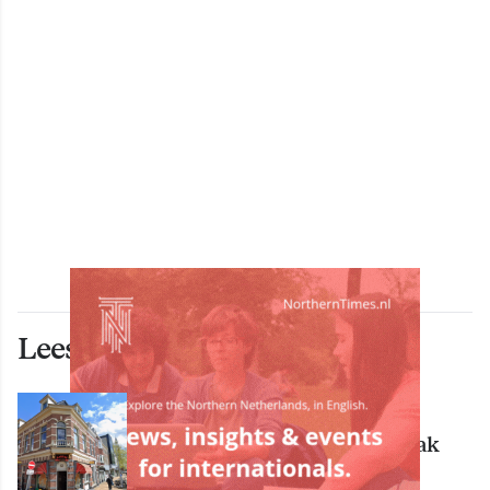
Lees ook deze artikelen
ECONOMIE
Bekende Groningse dönerzaak
Hasret failliet