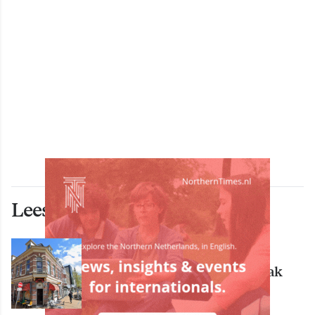
Lees ook deze artikelen
ECONOMIE
Bekende Groningse dönerzaak
Hasret failliet