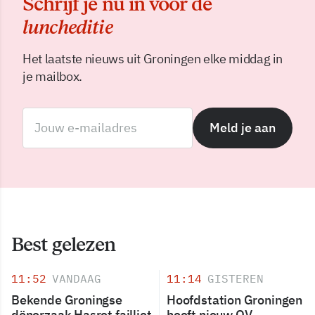
Schrijf je nu in voor de
luncheditie
Het laatste nieuws uit Groningen elke middag in
je mailbox.
Meld je aan
Best gelezen
11:52
VANDAAG
11:14
GISTEREN
Bekende Groningse
Hoofdstation Groningen
dönerzaak Hasret failliet
heeft nieuw OV-