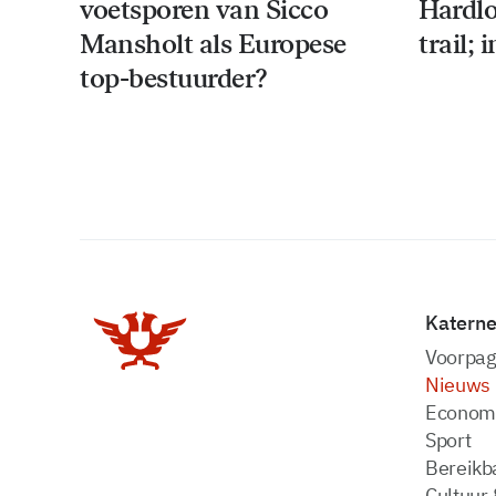
voetsporen van Sicco
Hardl
Mansholt als Europese
trail;
top-bestuurder?
Katern
Voorpag
Nieuws
Econom
Sport
Bereikba
Cultuur 