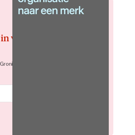
 in voor de
 Groningen elke middag in je
Meld je aan