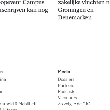
oopevent Campus
zakelijke vluchten 
 inschrijven kan nog
Groningen en
Denemarken
en
Media
ina
dossiers
partners
ie
podcasts
vacatures
arheid & Mobiliteit
zo volg je de GIC
& Uitgaan