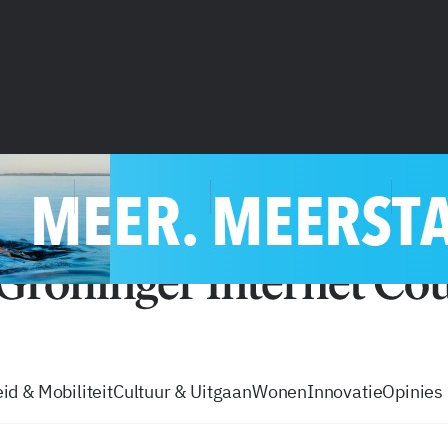
vacatures
zo volg je de GIC
Tip de
id & Mobiliteit
Cultuur & Uitgaan
Wonen
Innovatie
Opinies