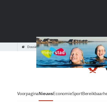
dossiers
partners
podcasts
Voorpagina
Nieuws
Economie
Sport
Bereikbaarhe