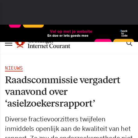
NIEUWS
Raadscommissie vergadert
vanavond over
‘asielzoekersrapport’
Diverse fractievoorzitters twijfelen
inmiddels openlijk aan de kwaliteit van het
rapport. Zo zou de onderzoeksmethode niet