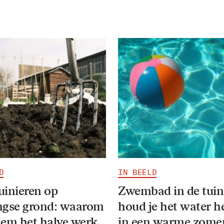
D
IN BEELD
inieren op
Zwembad in de tuin
ngse grond: waarom
houd je het water h
em het halve werk
in een warme zome