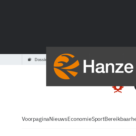
dossiers
partners
podcasts
Voorpagina
Nieuws
Economie
Sport
Bereikbaarhe