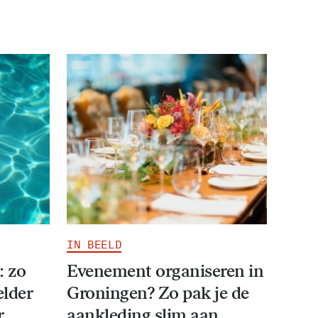
IN BEELD
: zo
Evenement organiseren in
elder
Groningen? Zo pak je de
r
aankleding slim aan