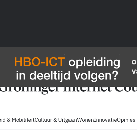
vacatures
zo volg je de GIC
Tip de
id & Mobiliteit
Cultuur & Uitgaan
Wonen
Innovatie
Opinies