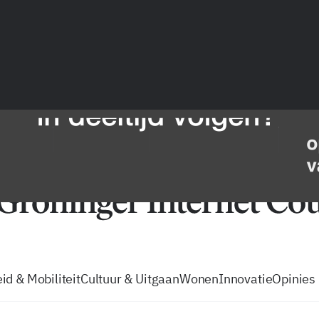
vacatures
zo volg je de GIC
Tip de
id & Mobiliteit
Cultuur & Uitgaan
Wonen
Innovatie
Opinies