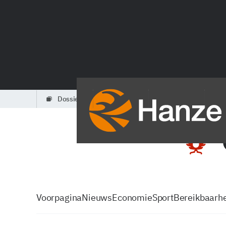
dossiers
partners
podcasts
Voorpagina
Nieuws
Economie
Sport
Bereikbaarhe