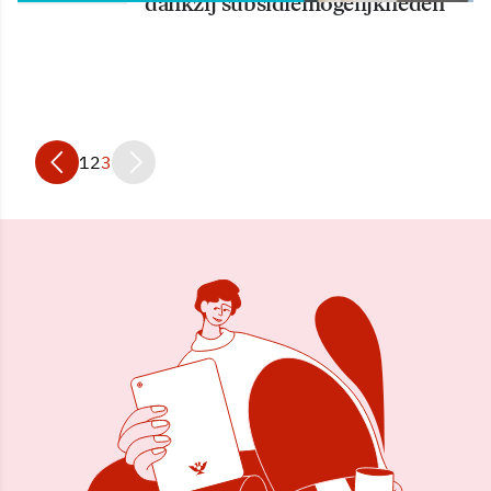
dankzij subsidiemogelijkheden
1
2
3