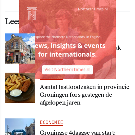
Lees ook deze artikelen
ECONOMIE
Bekende Groningse dönerzaak
Hasret failliet
ECONOMIE
Aantal fastfoodzaken in provincie
Groningen fors gestegen de
afgelopen jaren
ECONOMIE
Groningse 4daagse van start: