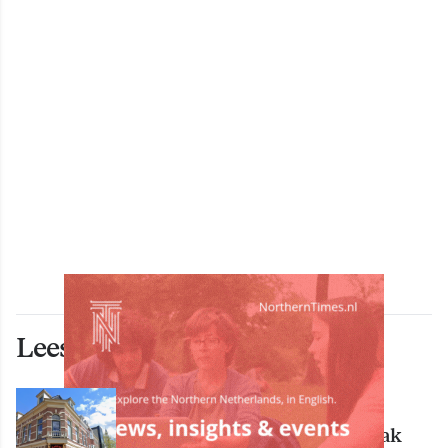
Lees ook deze artikelen
ECONOMIE
Bekende Groningse dönerzaak