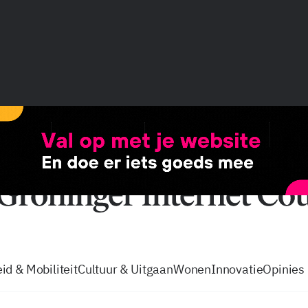
vacatures
zo volg je de GIC
Tip de
id & Mobiliteit
Cultuur & Uitgaan
Wonen
Innovatie
Opinies