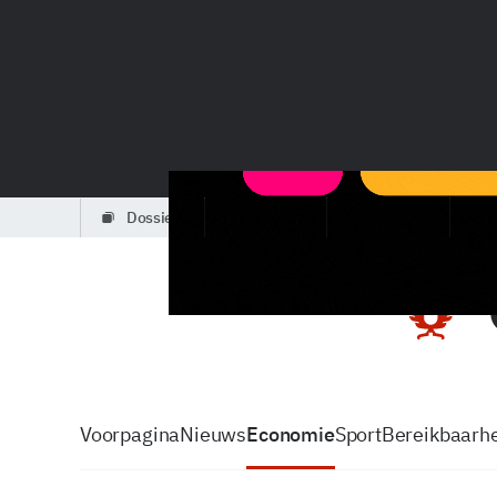
dossiers
partners
podcasts
Voorpagina
Nieuws
Economie
Sport
Bereikbaarhe