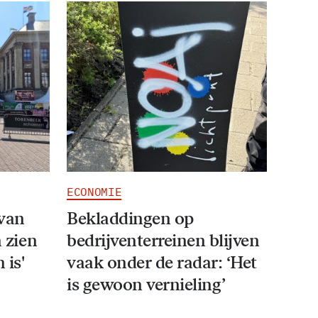
ECONOMIE
van
Bekladdingen op
n zien
bedrijventerreinen blijven
 is'
vaak onder de radar: ‘Het
is gewoon vernieling’