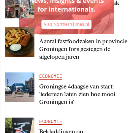
Bekende Groningse dönerzaak
Hasret failliet
ECONOMIE
Aantal fastfoodzaken in provincie
Groningen fors gestegen de
afgelopen jaren
ECONOMIE
Groningse 4daagse van start:
'iedereen laten zien hoe mooi
Groningen is'
ECONOMIE
Bekladdingen op