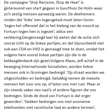
De campagne ‘Stop Racisme, Stop de Haat’ is
gisteravond van start gegaan in buurthuis De Holm waar
zo’n zestig mensen aanwezig waren. De deelnemers
vinden dat ‘links’ een tegengeluid moet laten horen
‘tegen het offensief dat in het kielzog van de moord op
Fortuyn tegen hen is ingezet’, aldus een
verklaring.Desgevraagd laat hij weten dat de actie zich
vooral richt op de linkse partijen, en dat bijvoorbeeld niet
ook aan CDA en VVD is gevraagd mee te doen, omdat het
volgens hem vooral linkse partijen zijn die in de
beklaagdenbank zijn gezet.Volgens Klaas, zelf actief in de
beweging Internationale Socialisten, worden linkse
mensen ook in Groningen bedreigd. ‘Op straat worden we
uitgescholden en bedreigd. Gelukkig nemen de meeste
mensen het voor ons op, of laten ons met rust. Maar er
zijn steeds vaker neo nazi’s of andere figuren die ons
bedreigen. Sinds de dood van Fortuyn is dat erger
geworden’. ‘Gekken bedreigen ons met anonieme
telefoontjes met racistische taal en andere termen’,