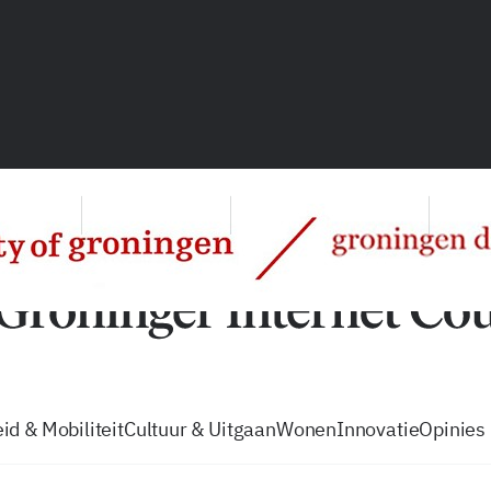
vacatures
zo volg je de GIC
Tip de
id & Mobiliteit
Cultuur & Uitgaan
Wonen
Innovatie
Opinies