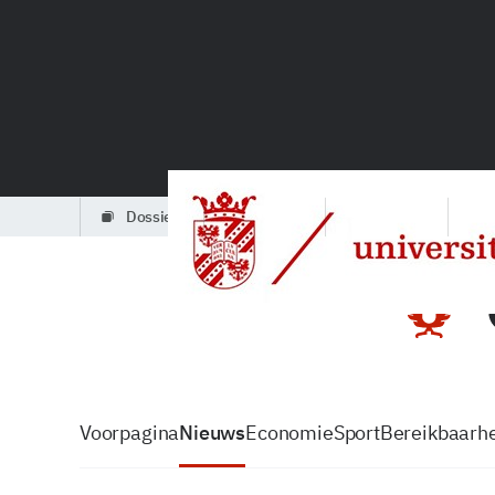
dossiers
partners
podcasts
Voorpagina
Nieuws
Economie
Sport
Bereikbaarhe