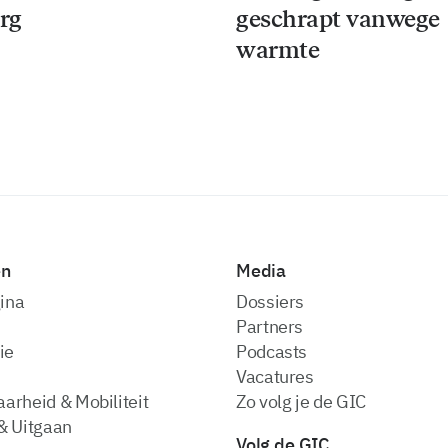
rg
geschrapt vanwege
warmte
en
Media
ina
dossiers
partners
ie
podcasts
vacatures
arheid & Mobiliteit
zo volg je de GIC
& Uitgaan
Volg de GIC