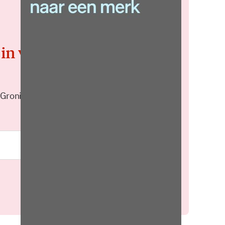
 in voor de
 Groningen elke middag in je
Meld je aan