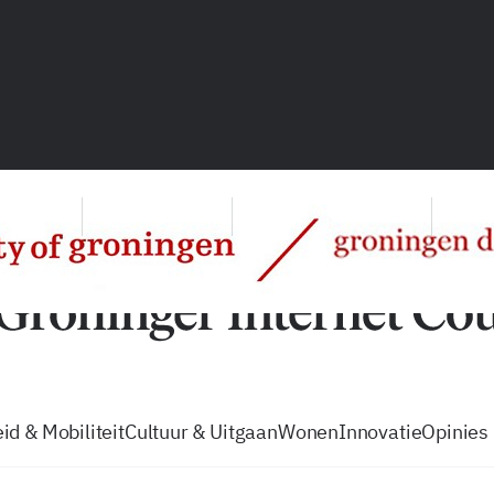
vacatures
zo volg je de GIC
Tip de
id & Mobiliteit
Cultuur & Uitgaan
Wonen
Innovatie
Opinies