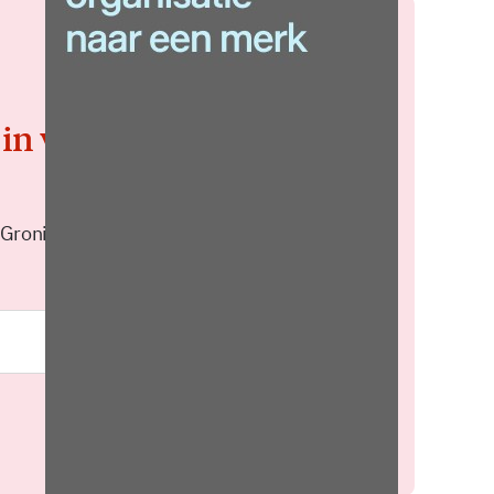
 in voor de
 Groningen elke middag in je
Meld je aan