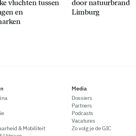
jke vluchten tussen
door natuurbrand
ngen en
Limburg
arken
en
Media
ina
dossiers
partners
ie
podcasts
vacatures
arheid & Mobiliteit
zo volg je de GIC
& Uitgaan