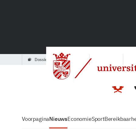
dossiers
partners
podcasts
Voorpagina
Nieuws
Economie
Sport
Bereikbaarhe