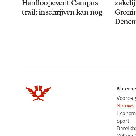
Hardloopevent Campus
zakeli
trail; inschrijven kan nog
Groni
Denem
Katern
Voorpag
Nieuws
Econom
Sport
Bereikba
Cultuur 