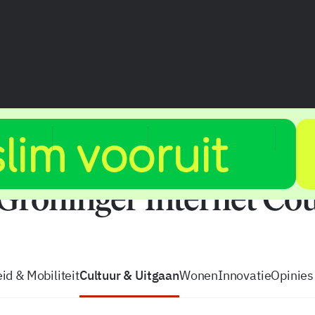
vacatures
zo volg je de GIC
Tip de
id & Mobiliteit
Cultuur & Uitgaan
Wonen
Innovatie
Opinies