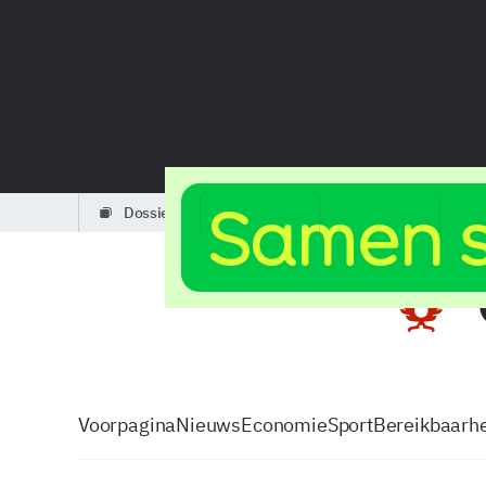
dossiers
partners
podcasts
Voorpagina
Nieuws
Economie
Sport
Bereikbaarhe