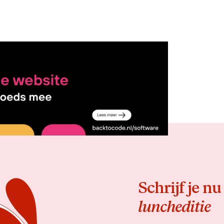
Delen
Schrijf je nu
luncheditie