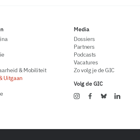
en
Media
ina
dossiers
partners
ie
podcasts
vacatures
arheid & Mobiliteit
zo volg je de GIC
& Uitgaan
Volg de GIC
ie