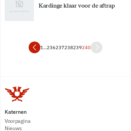
Kardinge klaar voor de aftrap
1
...
236
237
238
239
240
Katernen
Voorpagina
Nieuws